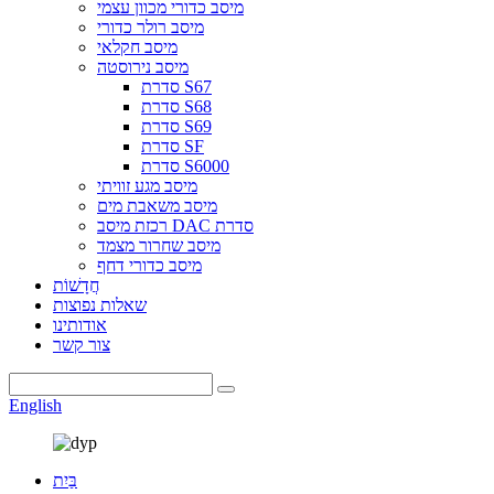
מיסב כדורי מכוון עצמי
מיסב רולר כדורי
מיסב חקלאי
מיסב נירוסטה
סדרת S67
סדרת S68
סדרת S69
סדרת SF
סדרת S6000
מיסב מגע זוויתי
מיסב משאבת מים
רכזת מיסב DAC סדרת
מיסב שחרור מצמד
מיסב כדורי דחף
חֲדָשׁוֹת
שאלות נפוצות
אודותינו
צור קשר
English
בַּיִת