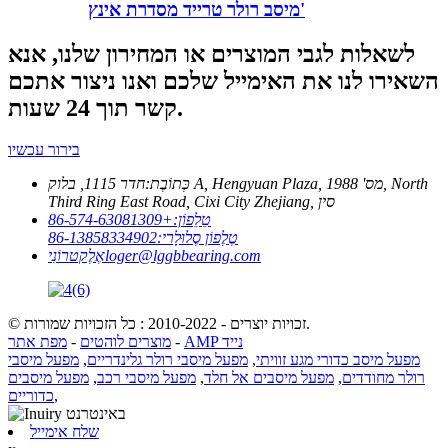
מיסב רולר טרייד מסדרת אינץ'
לשאלות לגבי המוצרים או המחירון שלנו, אנא
השאירו לנו את האימייל שלכם ואנו ניצור אתכם
קשר תוך 24 שעות.
בירור עכשיו
כְּתוֹבֶת:
חדר 1115, בלוק A, Hengyuan Plaza, מס' 1988, North
Third Ring East Road, Cixi City Zhejiang, סין
טֵלֵפוֹן:
+86-574-63081309
טֶלֶפוֹן סֶלוּלָרי:
86-13858334902
loger@lggbbearing.com
אֶלֶקטרוֹנִי
© זכויות יוצרים - 2010-2022 : כל הזכויות שמורות.
AMP נייד
-
מוצרים לוהטים
-
מפת אתר
מפעל מיסב כדורי מגע זוויתי
,
מפעל מיסבי רולר גלינדריים
,
מפעל מיסבי
רולר מחודדים
,
מפעל מיסבים אל חלד
,
מפעל מיסבי רכב
,
מפעל מיסבים
,
כדוריים
שלח אימייל