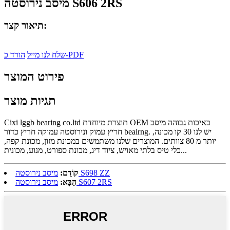
מיסב נירוסטה S606 2RS
תיאור קצר:
הורד כ-PDF
שלח לנו מייל
פירוט המוצר
תגיות מוצר
Cixi lggb bearing co.ltd תוצרת מיוחדת OEM באיכות גבוהה מיסב
חריץ עמוק ונירוסטה עמוקה חריץ כדור beairng. יש לנו 30 קו מכונה,
יותר מ 80 צוותים. המוצרים שלנו משתמשים במכונת מזון, מכונת קפה,
כלי טיס בלתי מאויש, ציוד דיג, מכונת ספורט, מנוע, מכונית...
מיסב נירוסטה S698 ZZ
קוֹדֵם:
מיסב נירוסטה S607 2RS
הַבָּא: