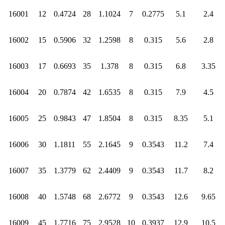
16001
12
0.4724
28
1.1024
7
0.2775
5.1
2.4
16002
15
0.5906
32
1.2598
8
0.315
5.6
2.8
16003
17
0.6693
35
1.378
8
0.315
6.8
3.35
16004
20
0.7874
42
1.6535
8
0.315
7.9
4.5
16005
25
0.9843
47
1.8504
8
0.315
8.35
5.1
16006
30
1.1811
55
2.1645
9
0.3543
11.2
7.4
16007
35
1.3779
62
2.4409
9
0.3543
11.7
8.2
16008
40
1.5748
68
2.6772
9
0.3543
12.6
9.65
16009
45
1.7716
75
2.9528
10
0.3937
12.9
10.5