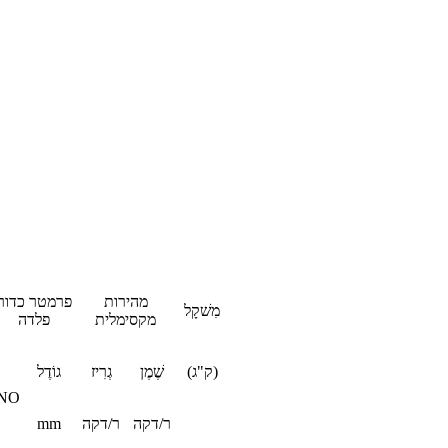
מהירות
פרמטר כדור
מִשׁקָל
מקסימלית
פלדה
(ק"ג)
שֶׁמֶן
גְרִיז
גוֹדֶל
NO
ר/דקה
ר/דקה
mm