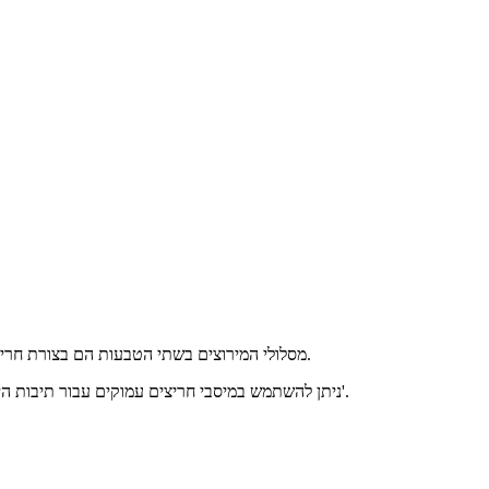
מסלולי המירוצים בשתי הטבעות הם בצורת חריץ קשת, אשר יכול לשאת עומס רדיאלי ועומס צירי בכיוונים כפולים. ניתן ליישם אותם במצבים בהם נדרשים מהירות סיבוב גבוהה ורעש נמוך ורטט נמוך.
ניתן להשתמש במיסבי חריצים עמוקים עבור תיבות הילוכים, מכשור, מנועים, מכשירי חשמל ביתיים, מנועי בעירה פנימית, רכבי תנועה, מכונות חקלאיות, מכונות בנייה, מכונות הנדסיות, נעלי החלקה, יו-יו וכו'.