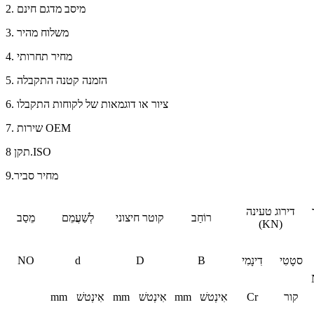
2. מיסב מדגם חינם
3. משלוח מהיר
4. מחיר תחרותי
5. הזמנה קטנה התקבלה
6. ציור או דוגמאות של לקוחות התקבלו
7. שירות OEM
תקן 8.ISO
9.מחיר סביר
דירוג טעינה
רוֹחַב
קוטר חיצוני
לְשַׁעֲמֵם
מֵסַב
(KN)
סטָטִי
דִינָמִי
B
D
d
NO
קור
Cr
אִינְטשׁ
mm
אִינְטשׁ
mm
אִינְטשׁ
mm