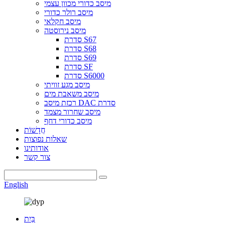
מיסב כדורי מכוון עצמי
מיסב רולר כדורי
מיסב חקלאי
מיסב נירוסטה
סדרת S67
סדרת S68
סדרת S69
סדרת SF
סדרת S6000
מיסב מגע זוויתי
מיסב משאבת מים
רכזת מיסב DAC סדרת
מיסב שחרור מצמד
מיסב כדורי דחף
חֲדָשׁוֹת
שאלות נפוצות
אודותינו
צור קשר
English
בַּיִת