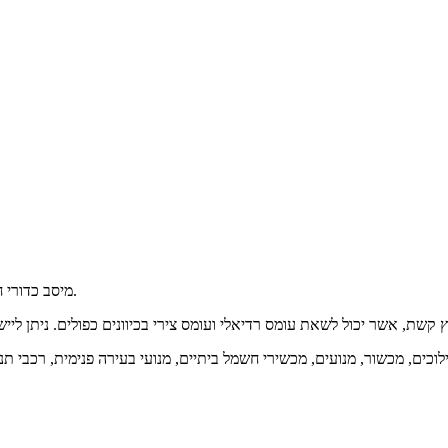
מיסב כדורי חריץ עמוק הוא המיסבים המתגלגלים האופייניים ביותר עם יישומים נרחבים.