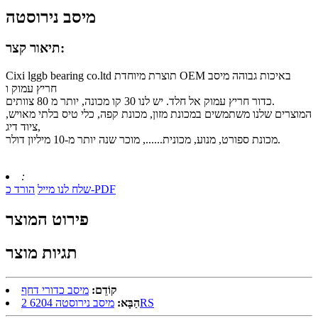
מיסב נירוסטה
תיאור קצר:
Cixi lggb bearing co.ltd תוצרת מיוחדת OEM באיכות גבוהה מיסב
חריץ עמוק ו
כדור חריץ עמוק אל חלד. יש לנו 30 קו מכונה, יותר מ 80 צוותים.
המוצרים שלנו משתמשים במכונת מזון, מכונת קפה, כלי טיס בלתי מאויש,
ציוד דיג,
מכונת ספורט, מנוע, מכונית......, מוכר שנה יותר מ-10 מיליון דולר.
:
הורד כ-PDF
שלח לנו מייל
פירוט המוצר
תגיות מוצר
קוֹדֵם:
מיסב כדורי דחף
מיסב נירוסטה 6204 2RS
הַבָּא: