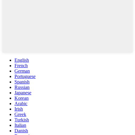
English
French
German
Portuguese
Spanish
Russian
Japanese
Korean
Arabic
Irish
Greek
Turkish
Italian
Danish