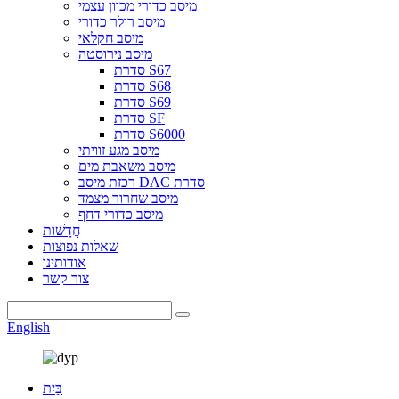
מיסב כדורי מכוון עצמי
מיסב רולר כדורי
מיסב חקלאי
מיסב נירוסטה
סדרת S67
סדרת S68
סדרת S69
סדרת SF
סדרת S6000
מיסב מגע זוויתי
מיסב משאבת מים
רכזת מיסב DAC סדרת
מיסב שחרור מצמד
מיסב כדורי דחף
חֲדָשׁוֹת
שאלות נפוצות
אודותינו
צור קשר
English
בַּיִת