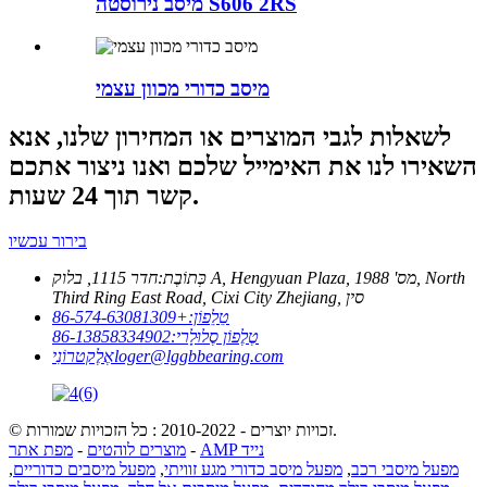
מיסב נירוסטה S606 2RS
מיסב כדורי מכוון עצמי
לשאלות לגבי המוצרים או המחירון שלנו, אנא
השאירו לנו את האימייל שלכם ואנו ניצור אתכם
קשר תוך 24 שעות.
בירור עכשיו
כְּתוֹבֶת:
חדר 1115, בלוק A, Hengyuan Plaza, מס' 1988, North
Third Ring East Road, Cixi City Zhejiang, סין
טֵלֵפוֹן:
+86-574-63081309
טֶלֶפוֹן סֶלוּלָרי:
86-13858334902
loger@lggbbearing.com
אֶלֶקטרוֹנִי
© זכויות יוצרים - 2010-2022 : כל הזכויות שמורות.
AMP נייד
-
מוצרים לוהטים
-
מפת אתר
מפעל מיסבי רכב
,
מפעל מיסב כדורי מגע זוויתי
,
מפעל מיסבים כדוריים
,