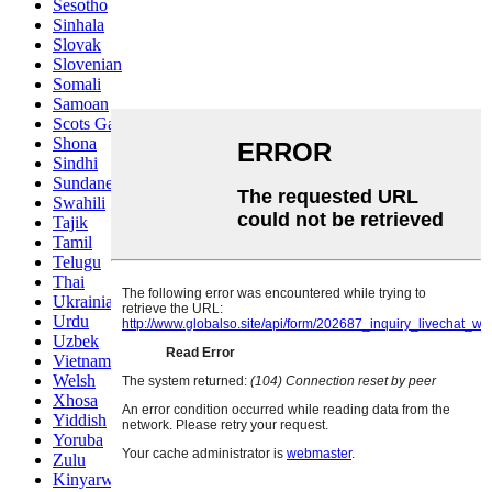
Sesotho
Sinhala
Slovak
Slovenian
Somali
Samoan
Scots Gaelic
Shona
Sindhi
Sundanese
Swahili
Tajik
Tamil
Telugu
Thai
Ukrainian
Urdu
Uzbek
Vietnamese
Welsh
Xhosa
Yiddish
Yoruba
Zulu
Kinyarwanda