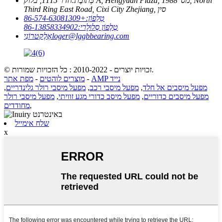
כְּתוֹבֶת:
חדר 1115, בלוק A, Hengyuan Plaza, מס' 1988, North
Third Ring East Road, Cixi City Zhejiang, סין
טֵלֵפוֹן:
+86-574-63081309
טֶלֶפוֹן סֶלוּלָרי:
86-13858334902
loger@lggbbearing.com
אֶלֶקטרוֹנִי
© זכויות יוצרים - 2010-2022 : כל הזכויות שמורות.
AMP נייד
-
מוצרים לוהטים
-
מפת אתר
מפעל מיסבים אל חלד
,
מפעל מיסבי רכב
,
מפעל מיסבי רולר גלינדריים
,
מפעל מיסבים כדוריים
,
מפעל מיסב כדורי מגע זוויתי
,
מפעל מיסבי רולר
,
מחודדים
שלח אימייל
x