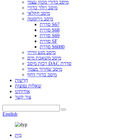
מיסב כדורי מכוון עצמי
מיסב רולר כדורי
מיסב חקלאי
מיסב נירוסטה
סדרת S67
סדרת S68
סדרת S69
סדרת SF
סדרת S6000
מיסב מגע זוויתי
מיסב משאבת מים
רכזת מיסב DAC סדרת
מיסב שחרור מצמד
מיסב כדורי דחף
חֲדָשׁוֹת
שאלות נפוצות
אודותינו
צור קשר
English
בַּיִת