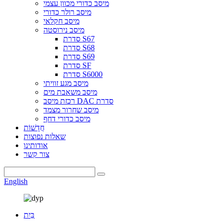
מיסב כדורי מכוון עצמי
מיסב רולר כדורי
מיסב חקלאי
מיסב נירוסטה
סדרת S67
סדרת S68
סדרת S69
סדרת SF
סדרת S6000
מיסב מגע זוויתי
מיסב משאבת מים
רכזת מיסב DAC סדרת
מיסב שחרור מצמד
מיסב כדורי דחף
חֲדָשׁוֹת
שאלות נפוצות
אודותינו
צור קשר
English
בַּיִת