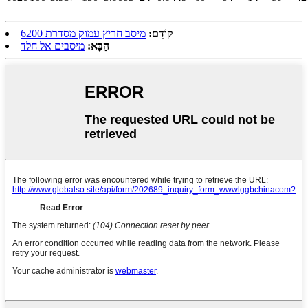
קוֹדֵם:
מיסב חריץ עמוק מסדרת 6200
הַבָּא:
מיסבים אל חלד