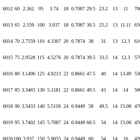
6012
60
2.362
95
3.74
18
0.7087
29.5
23.2
13
11
70
6013
65
2.559
100
3.937
18
0.7087
30.5
25.2
13
11.11
65
6014
70
2.7559
110
4.3307
20
0.7874
38
31
13
12.3
61
6015
75
2.9528
115
4.5276
20
0.7874
39.5
33.5
14
12.3
57
6016
80
3.1496
125
4.9213
22
0.8661
47.5
40
14
13.49
53
6017
85
3.3465
130
5.1181
22
0.8661
49.5
43
14
14
50
6018
90
3.5433
140
5.5118
24
0.9449
58
49.5
14
15.08
47
6019
95
3.7402
145
5.7087
24
0.9449
60.5
54
14
15.08
45
6020
100
3.937
150
5.9055
24
0.9449
60
54
14
16
42