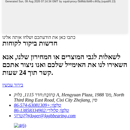
כתבו כאן את הודעתכם ושלחו אותה אלינו
חדשות ביקור לקוחות
לשאלות לגבי המוצרים או המחירון שלנו, אנא
השאירו לנו את האימייל שלכם ואנו ניצור אתכם
קשר תוך 24 שעות.
בירור עכשיו
כְּתוֹבֶת:
חדר 1115, בלוק A, Hengyuan Plaza, מס' 1988, North
Third Ring East Road, Cixi City Zhejiang, סין
טֵלֵפוֹן:
+86-574-63081309
טֶלֶפוֹן סֶלוּלָרי:
86-13858334902
loger@lggbbearing.com
אֶלֶקטרוֹנִי