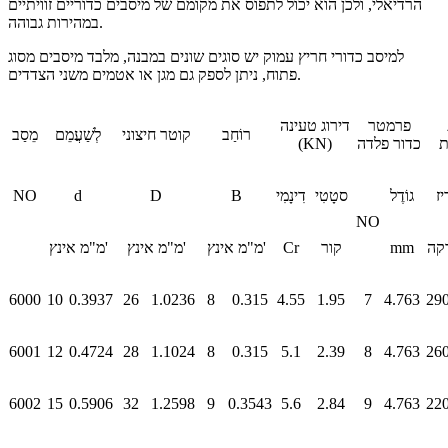
הרדיאלי, ולכן הוא יכול לתפוס את מקומם של מיסבים כדוריים זוויתיים
במהירות גבוהה.
למיסב כדורי חריץ עמוק יש סוגים שונים במבנה, מלבד מיסבים מסוג
פתוח, ניתן לספק גם מגן או אטמים משני הצדדים.
פרמטר
דירוג טעינה
רוֹחַב
קוטר חיצוני
לְשַׁעֲמֵם
מֵסַב
ת
כדור פלדה
(KN)
ִיז
גוֹדֶל
סטָטִי
דִינָמִי
B
D
d
NO
NO
קה
mm
קור
Cr
מ"מ אינץ'
מ"מ אינץ'
מ"מ אינץ'
6000
10
0.3937
26
1.0236
8
0.315
4.55
1.95
7
4.763
29
6001
12
0.4724
28
1.1024
8
0.315
5.1
2.39
8
4.763
26
6002
15
0.5906
32
1.2598
9
0.3543
5.6
2.84
9
4.763
22