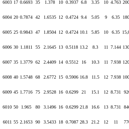
6003
17
0.6693
35
1.378
10
0.3937
6.8
3.35
10
4.763
20
6004
20
0.7874
42
1.6535
12
0.4724
9.4
5.05
9
6.35
18
6005
25
0.9843
47
1.8504
12
0.4724
10.1
5.85
10
6.35
15,
6006
30
1.1811
55
2.1645
13
0.5118
13.2
8.3
11
7.144
13
6007
35
1.3779
62
2.4409
14
0.5512
16
10.3
11
7.938
12
6008
40
1.5748
68
2.6772
15
0.5906
16.8
11.5
12
7.938
10
6009
45
1.7716
75
2.9528
16
0.6299
21
15.1
12
8.731
92
6010
50
1.965
80
3.1496
16
0.6299
21.8
16.6
13
8.731
84
6011
55
2.1653
90
3.5433
18
0.7087
28.3
21.2
12
11
77